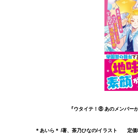
『ウタイテ！⑧ あのメンバーが
＊あいら＊ /著、茶乃ひなの/イラスト 定価847円（本