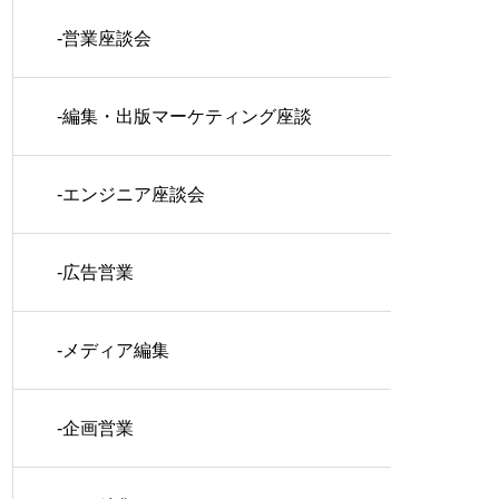
-営業座談会
-編集・出版マーケティング座談
会
-エンジニア座談会
-広告営業
-メディア編集
-企画営業