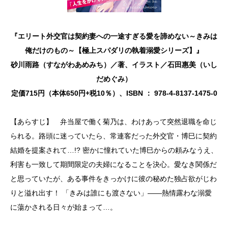
『エリート外交官は契約妻への一途すぎる愛を諦めない～きみは
俺だけのもの～【極上スパダリの執着溺愛シリーズ】』
砂川雨路（すながわあめみち）／著、イラスト／石田惠美（いし
だめぐみ）
定価715円（本体650円+税10％）、ISBN ： 978-4-8137-1475-0
【あらすじ】 弁当屋で働く菊乃は、わけあって突然退職を命じ
られる。路頭に迷っていたら、常連客だった外交官・博巳に契約
結婚を提案されて…!? 密かに憧れていた博巳からの頼みなうえ、
利害も一致して期間限定の夫婦になることを決心。愛なき関係だ
と思っていたが、ある事件をきっかけに彼の秘めた独占欲がじわ
りと溢れ出す！ 「きみは誰にも渡さない」――熱情露わな溺愛
に蕩かされる日々が始まって…。