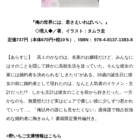
『俺の世界には、君さえいればいい。』
◇理人◆／著、イラスト：タムラ圭
定価737円（本体670円+税10％）、ISBN： 978-4-8137-1383-8
【あらすじ】 高１のかなのは、名家のお嬢様だけど、みんなに
はそのことを隠して静かに高校生活を送っていた。そんな彼女の
家には婚約者を決められる“しきたり”がある。16歳の誕生日に彼
女の前に婚約者として現れたのは、なんと人気者のイケメン・主
計だった!? しかも主計は彼女のことを前から好きだった。一方
かなのも、無愛想だけど実はピュアで優しい彼に少しずつ惹かれ
ていって…。「俺以外の誰にも見せたくない」過保護で独占欲強
めな婚約者に胸きゅん！ 書籍限定番外編付き。
>野いちご文庫情報はこちら