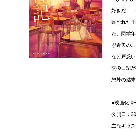
好きだ――
書かれた手
た。同学年
が希美のこ
なと戸惑い
交換日記が
想外の結末
■映画化情
公開日：20
主なキャス