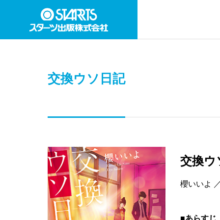
交換ウソ日記
交換ウ
櫻いいよ 
■あらすじ