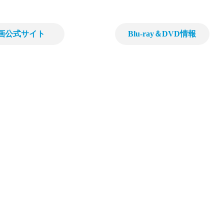
画公式サイト
Blu-ray＆DVD情報