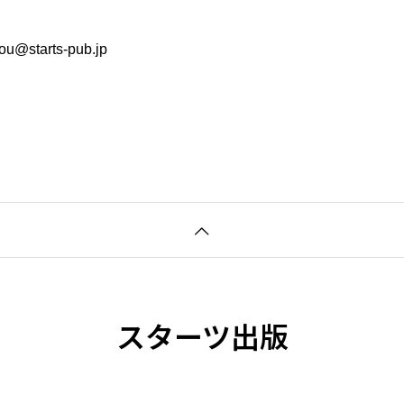
arts-pub.jp
スターツ出版