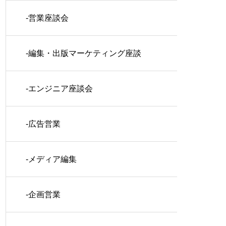
-営業座談会
-編集・出版マーケティング座談
会
-エンジニア座談会
-広告営業
-メディア編集
-企画営業