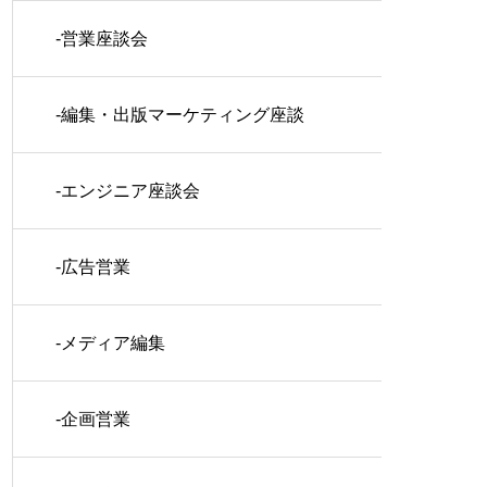
-営業座談会
-編集・出版マーケティング座談
会
-エンジニア座談会
-広告営業
-メディア編集
-企画営業